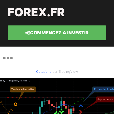
FOREX.FR
COMMENCEZ A INVESTIR
Cotations
par TradingView