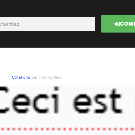
COMM
Cotations
par TradingView