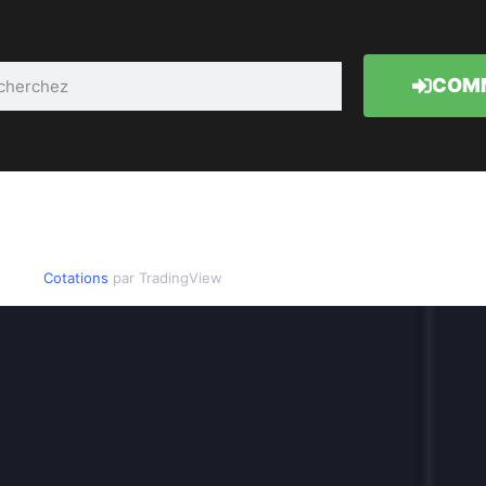
COMM
Cotations
par TradingView