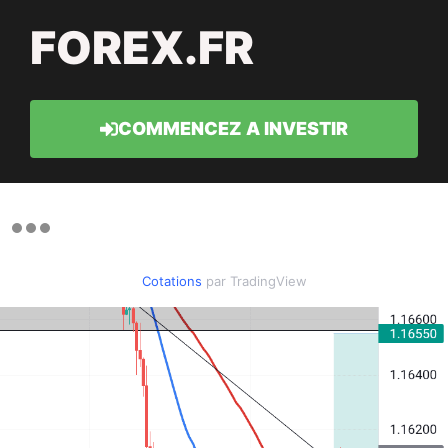
FOREX.FR
COMMENCEZ A INVESTIR
Cotations
par TradingView