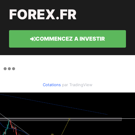
FOREX.FR
COMMENCEZ A INVESTIR
Cotations
par TradingView