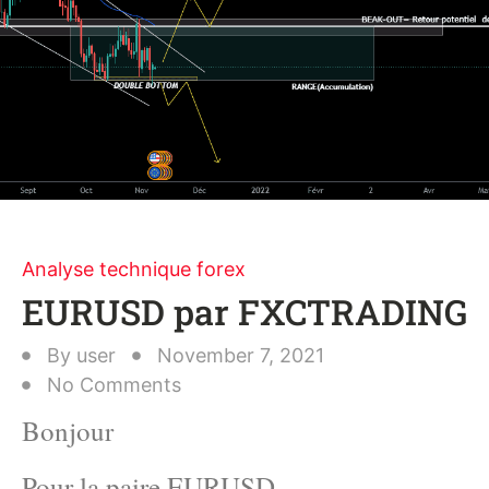
Analyse technique forex
EURUSD par FXCTRADING
By
user
November 7, 2021
No Comments
Bonjour
Pour la paire EURUSD