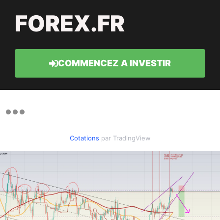
FOREX.FR
COMMENCEZ A INVESTIR
Cotations
par TradingView