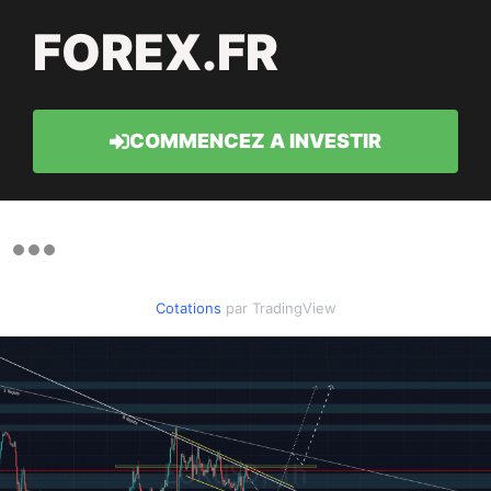
FOREX.FR
COMMENCEZ A INVESTIR
Cotations
par TradingView