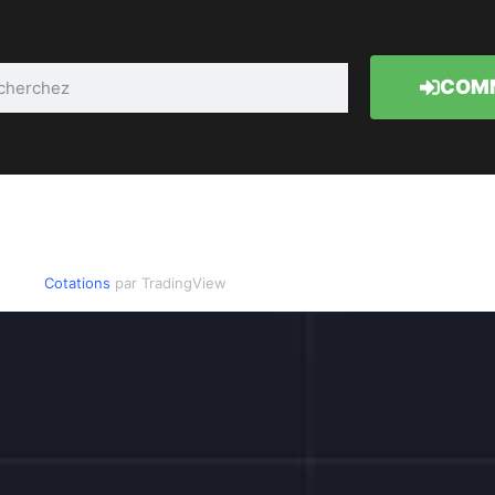
COMM
Cotations
par TradingView