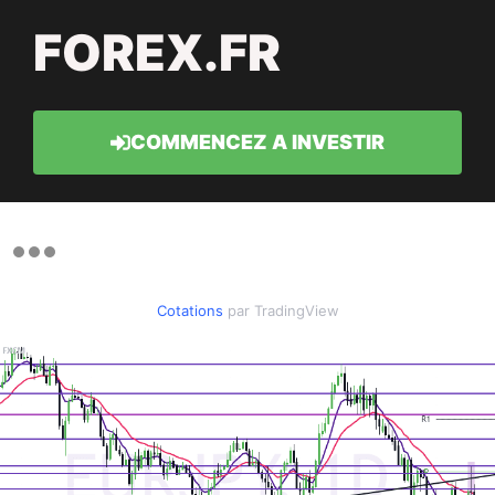
FOREX.FR
COMMENCEZ A INVESTIR
Cotations
par TradingView