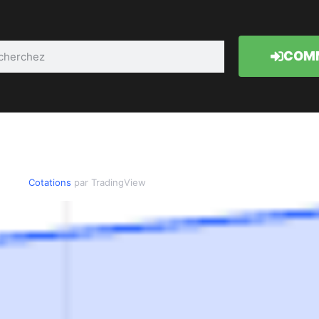
COMM
Cotations
par TradingView