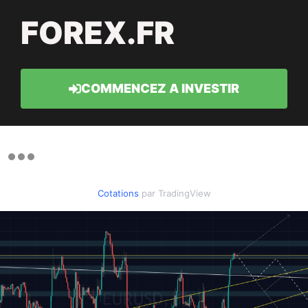
FOREX.FR
COMMENCEZ A INVESTIR
Cotations
par TradingView