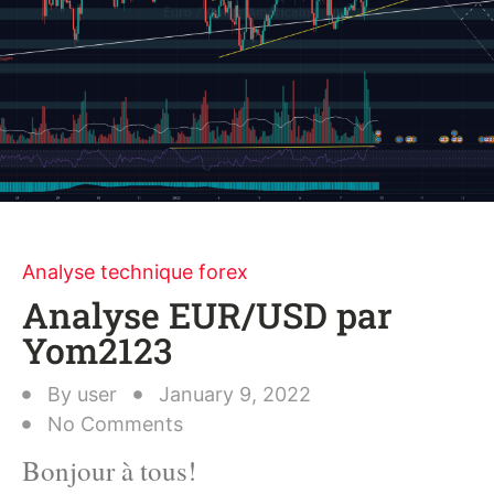
Analyse technique forex
Analyse EUR/USD par
Yom2123
By
user
January 9, 2022
No Comments
Bonjour à tous!