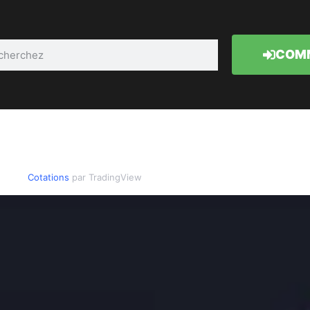
COMM
Cotations
par TradingView