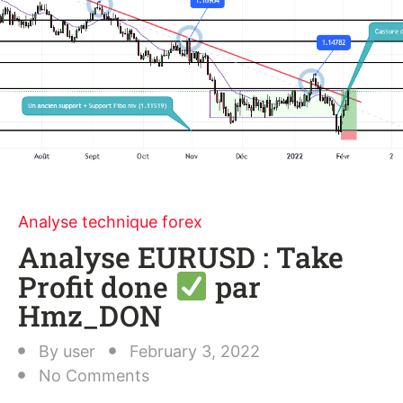
Analyse technique forex
Analyse EURUSD : Take
Profit done
par
Hmz_DON
By
user
February 3, 2022
No Comments