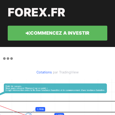
FOREX.FR
COMMENCEZ A INVESTIR
Cotations
par TradingView