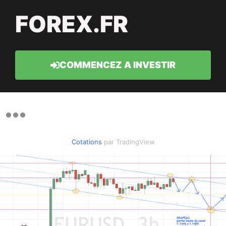
FOREX.FR
COMMENCEZ A INVESTIR
Cotations
par TradingView