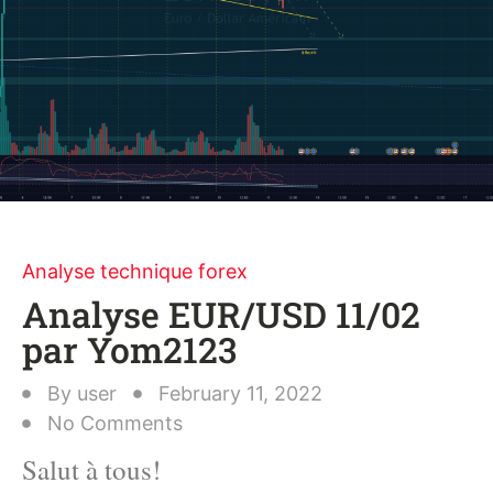
Analyse technique forex
Analyse EUR/USD 11/02
par Yom2123
By
user
February 11, 2022
No Comments
Salut à tous!