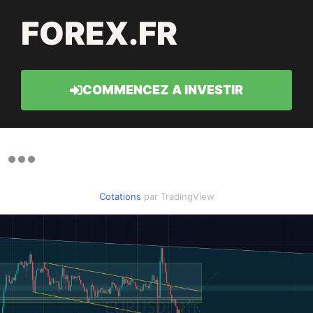
FOREX.FR
COMMENCEZ A INVESTIR
Cotations
par TradingView