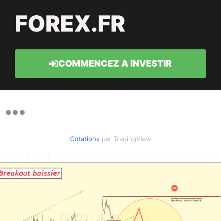
FOREX.FR
COMMENCEZ A INVESTIR
Cotations
par TradingView