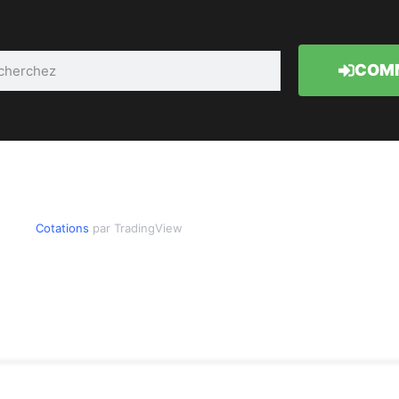
COMM
Cotations
par TradingView