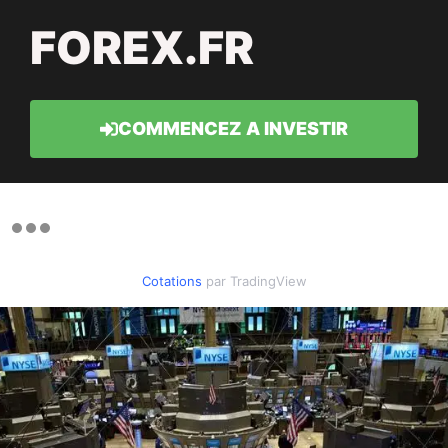
FOREX.FR
COMMENCEZ A INVESTIR
Cotations
par TradingView