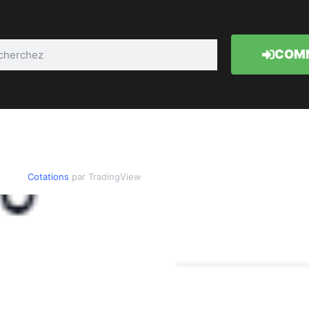
COMM
Cotations
par TradingView