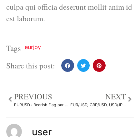
culpa qui officia deserunt mollit anim id
est laborum.
Tags
eurjpy
Share this post:
PREVIOUS
NEXT
EURUSD : Bearish Flag par Matt0588
EUR/USD, GBP/USD, USD/JPY : Quel plan de route sur le Forex ? par Cedric Damestoy
user