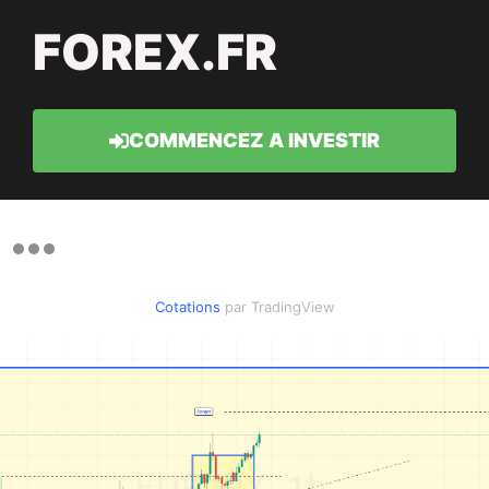
FOREX.FR
COMMENCEZ A INVESTIR
Cotations
par TradingView