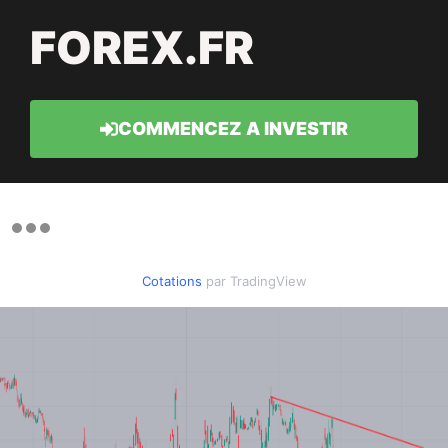
FOREX.FR
COMMENCEZ A INVESTIR
Cotations
par TradingView