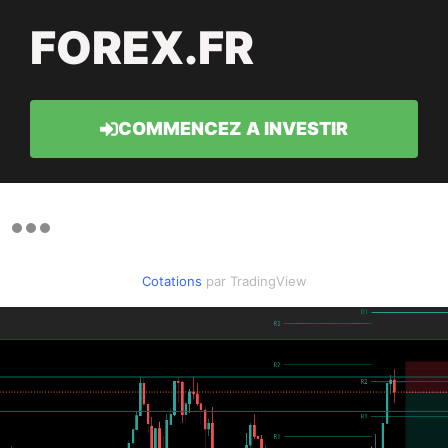
FOREX.FR
COMMENCEZ A INVESTIR
Cotations
par TradingView