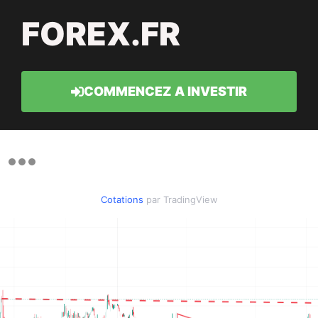
FOREX.FR
COMMENCEZ A INVESTIR
Cotations
par TradingView