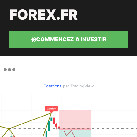
FOREX.FR
COMMENCEZ A INVESTIR
Cotations
par TradingView