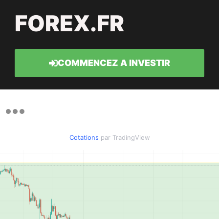
FOREX.FR
COMMENCEZ A INVESTIR
Cotations
par TradingView