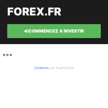
FOREX.FR
COMMENCEZ A INVESTIR
Cotations
par TradingView