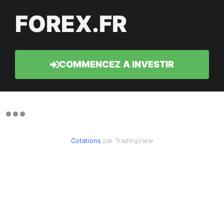
FOREX.FR
COMMENCEZ A INVESTIR
Cotations
par TradingView