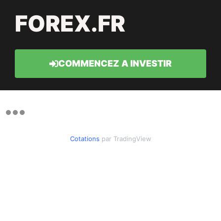
FOREX.FR
COMMENCEZ A INVESTIR
Cotations
par TradingView