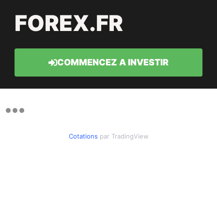
FOREX.FR
COMMENCEZ A INVESTIR
Cotations
par TradingView