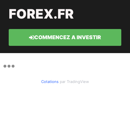
FOREX.FR
COMMENCEZ A INVESTIR
Cotations
par TradingView