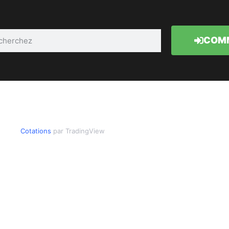
COMM
Cotations
par TradingView