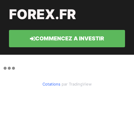
FOREX.FR
COMMENCEZ A INVESTIR
Cotations
par TradingView