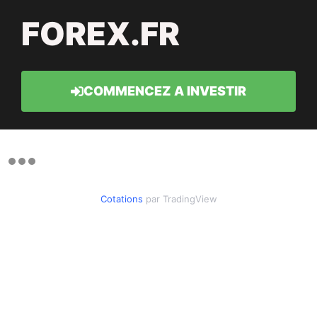
FOREX.FR
COMMENCEZ A INVESTIR
Cotations
par TradingView