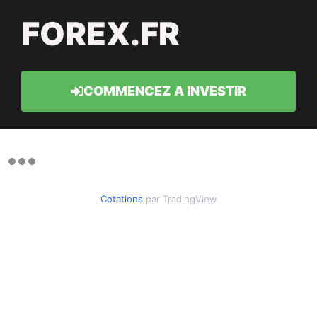
FOREX.FR
COMMENCEZ A INVESTIR
Cotations
par TradingView