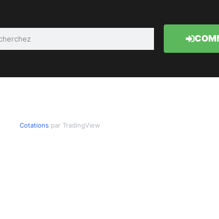
COMM
Cotations
par TradingView