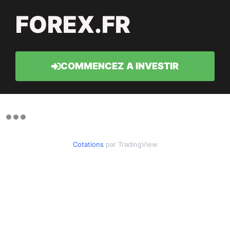
FOREX.FR
COMMENCEZ A INVESTIR
Cotations
par TradingView