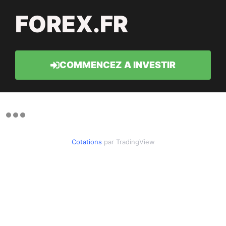
FOREX.FR
COMMENCEZ A INVESTIR
Cotations
par TradingView