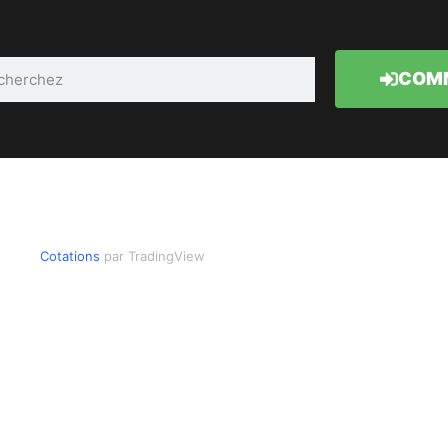
COMM
Cotations
par TradingView