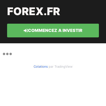
FOREX.FR
COMMENCEZ A INVESTIR
Cotations
par TradingView