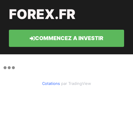
FOREX.FR
COMMENCEZ A INVESTIR
Cotations
par TradingView