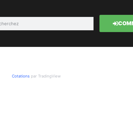
COMM
Cotations
par TradingView