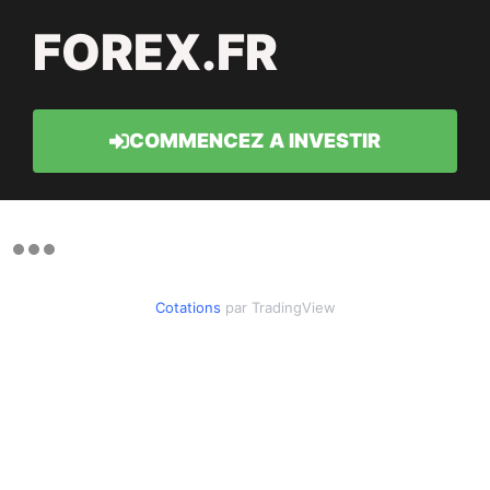
FOREX.FR
COMMENCEZ A INVESTIR
Cotations
par TradingView