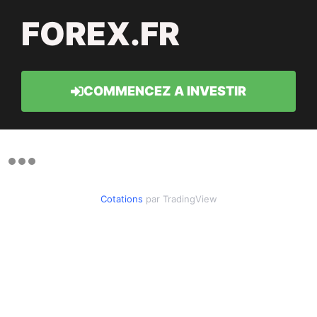
FOREX.FR
COMMENCEZ A INVESTIR
Cotations
par TradingView