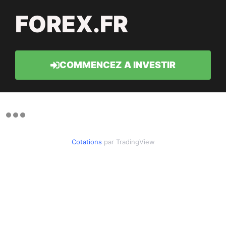
FOREX.FR
COMMENCEZ A INVESTIR
Cotations
par TradingView