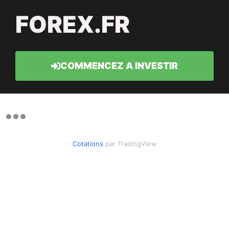
FOREX.FR
COMMENCEZ A INVESTIR
Cotations
par TradingView