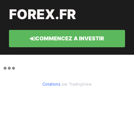
FOREX.FR
COMMENCEZ A INVESTIR
Cotations
par TradingView