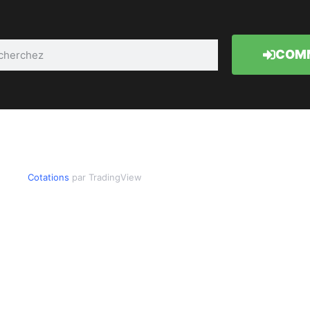
COMM
Cotations
par TradingView