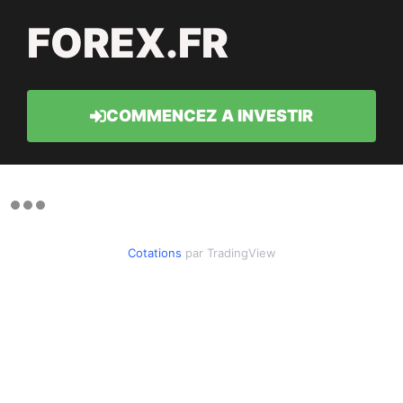
FOREX.FR
COMMENCEZ A INVESTIR
Cotations
par TradingView