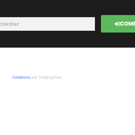
COMM
Cotations
par TradingView