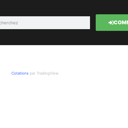
COMM
Cotations
par TradingView